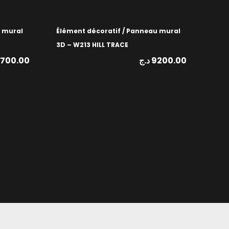
u mural
Élément décoratif / Panneau mural
3D – W213 HILL TRACE
1700.00
د.ج
9200.00