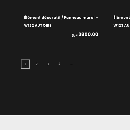
Élément décoratif / Panneau mural –
Élément
W122 AUTOIRE
W123 AU
د.ج
3800.00
1
2
3
4
→