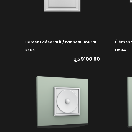
Élément décoratif / Panneau mural –
Élément
D503
D504
د.ج
9100.00