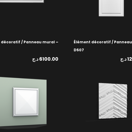
 décoratif / Panneau mural –
Élément décoratif / Panneau
D507
د.ج
6100.00
د.ج
1