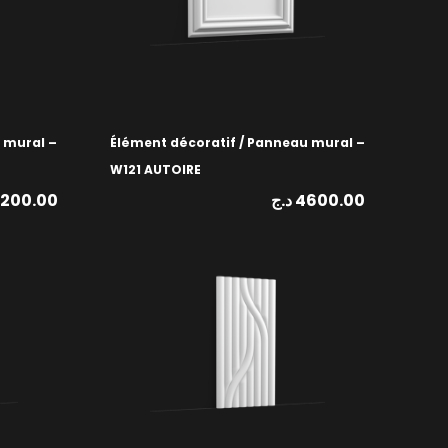
 mural –
Élément décoratif / Panneau mural –
W121 AUTOIRE
2200.00
د.ج
4600.00