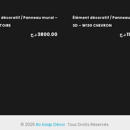
 décoratif / Panneau mural –
Élément décoratif / Pannea
TOIRE
3D – W130 CHEVRON
د.ج
3800.00
د.ج
1
©
2026
Bo Kaap Décor
. Tous Droits Réservés.