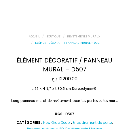
ACCUEIL
BOUTIQUE
REVÊTEMENTS MURAUX
ÉLÉMENT DÉCORATIF / PANNEAU MURAL – D507
ÉLÉMENT DÉCORATIF / PANNEAU
MURAL – D507
د.ج
12200.00
L 55 x H 1,7 x l 90,5 cm Duropolymer® ‎
Long panneau mural de revêtement pour les portes et les murs.
UGS :
D507
CATÉGORIES :
New Orac Decor
,
Encadrement de porte
,
Panneaux Muraux 3D
,
Revêtements Muraux