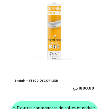
Enduit – FL300 DECOFILLER
د.ج
1800.00
⚠
D'autres contenances de colles et enduits,