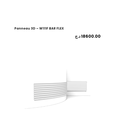
Panneau 3D – W111F BAR FLEX
د.ج
18600.00