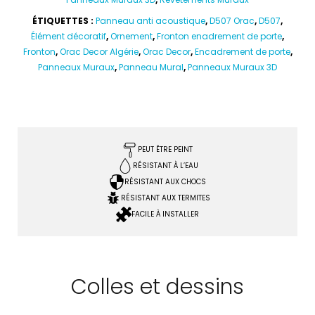
ÉTIQUETTES :
Panneau anti acoustique
,
D507 Orac
,
D507
,
Élément décoratif
,
Ornement
,
Fronton enadrement de porte
,
Fronton
,
Orac Decor Algérie
,
Orac Decor
,
Encadrement de porte
,
Panneaux Muraux
,
Panneau Mural
,
Panneaux Muraux 3D
PEUT ÊTRE PEINT
RÉSISTANT À L’EAU
RÉSISTANT AUX CHOCS
RÉSISTANT AUX TERMITES
FACILE À INSTALLER
Colles et dessins