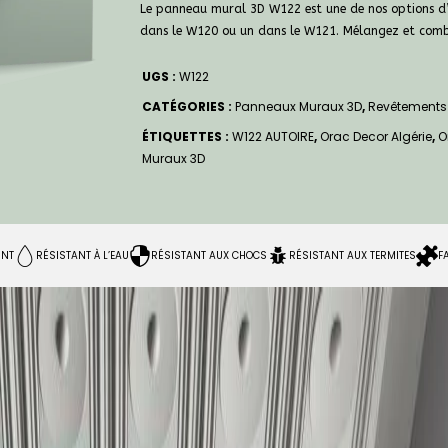
Le panneau mural 3D W122 est une de nos options d’i
dans le W120 ou un dans le W121. Mélangez et combi
UGS :
W122
CATÉGORIES :
Panneaux Muraux 3D
,
Revêtements
ÉTIQUETTES :
W122 AUTOIRE
,
Orac Decor Algérie
,
O
Muraux 3D
INT
RÉSISTANT À L’EAU
RÉSISTANT AUX CHOCS
RÉSISTANT AUX TERMITES
F