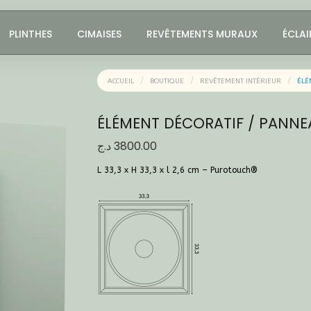
PLINTHES
CIMAISES
REVÊTEMENTS MURAUX
ÉCLAI
ACCUEIL
BOUTIQUE
REVÊTEMENT INTÉRIEUR
ÉLÉ
ÉLÉMENT DÉCORATIF / PANNE
د.ج
3800.00
L 33,3 x H 33,3 x l 2,6 cm – Purotouch® ‎