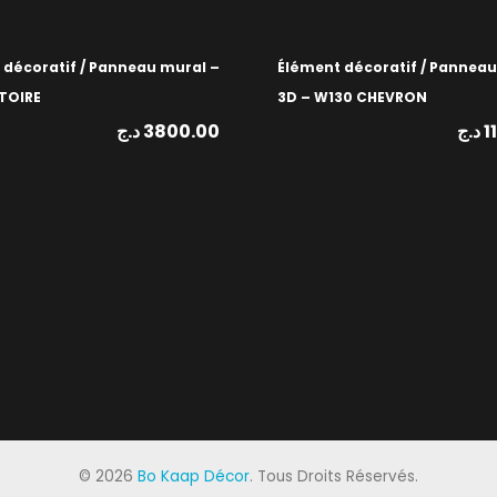
 décoratif / Panneau mural –
Élément décoratif / Pannea
TOIRE
3D – W130 CHEVRON
د.ج
3800.00
د.ج
1
©
2026
Bo Kaap Décor
. Tous Droits Réservés.