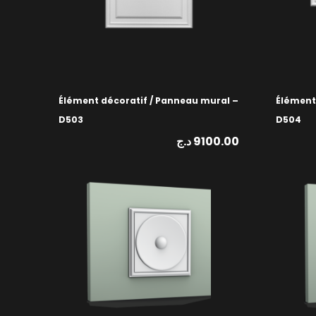
Élément décoratif / Panneau mural –
Élément
D503
D504
د.ج
9100.00