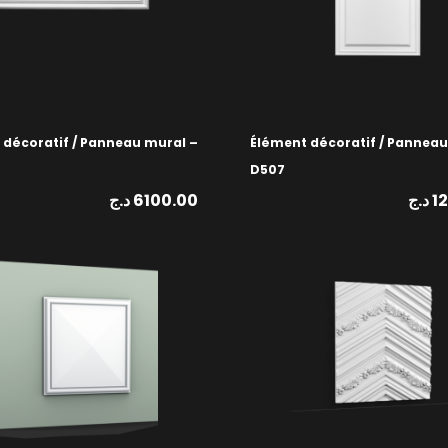
 décoratif / Panneau mural –
Élément décoratif / Panneau
D507
د.ج
6100.00
د.ج
1