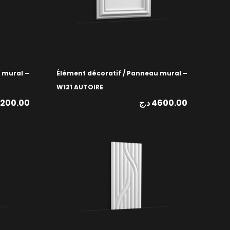
 mural –
Élément décoratif / Panneau mural –
W121 AUTOIRE
2200.00
د.ج
4600.00