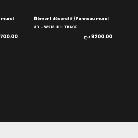
u mural
Élément décoratif / Panneau mural
3D – W213 HILL TRACE
1700.00
د.ج
9200.00