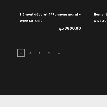
Élément décoratif / Panneau mural –
Élément
W122 AUTOIRE
W123 AU
د.ج
3800.00
1
2
3
4
→