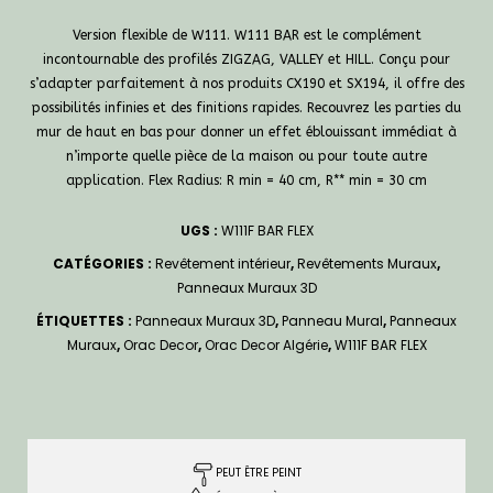
Version flexible de W111. W111 BAR est le complément
incontournable des profilés ZIGZAG, VALLEY et HILL. Conçu pour
s’adapter parfaitement à nos produits CX190 et SX194, il offre des
possibilités infinies et des finitions rapides. Recouvrez les parties du
mur de haut en bas pour donner un effet éblouissant immédiat à
n’importe quelle pièce de la maison ou pour toute autre
application. Flex Radius: R min = 40 cm, R** min = 30 cm
UGS :
W111F BAR FLEX
CATÉGORIES :
Revêtement intérieur
,
Revêtements Muraux
,
Panneaux Muraux 3D
ÉTIQUETTES :
Panneaux Muraux 3D
,
Panneau Mural
,
Panneaux
Muraux
,
Orac Decor
,
Orac Decor Algérie
,
W111F BAR FLEX
PEUT ÊTRE PEINT