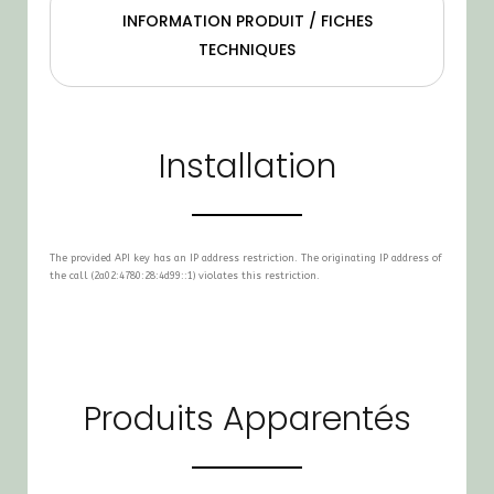
INFORMATION PRODUIT / FICHES
TECHNIQUES
Installation
The provided API key has an IP address restriction. The originating IP address of
the call (2a02:4780:28:4d99::1) violates this restriction.
Produits Apparentés