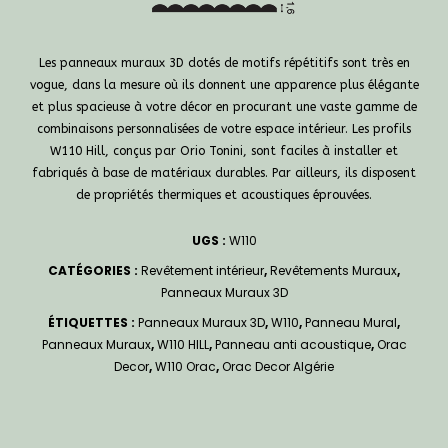
Les panneaux muraux 3D dotés de motifs répétitifs sont très en
vogue, dans la mesure où ils donnent une apparence plus élégante
et plus spacieuse à votre décor en procurant une vaste gamme de
combinaisons personnalisées de votre espace intérieur. Les profils
W110 Hill, conçus par Orio Tonini, sont faciles à installer et
fabriqués à base de matériaux durables. Par ailleurs, ils disposent
de propriétés thermiques et acoustiques éprouvées.
UGS :
W110
CATÉGORIES :
Revêtement intérieur
,
Revêtements Muraux
,
Panneaux Muraux 3D
ÉTIQUETTES :
Panneaux Muraux 3D
,
W110
,
Panneau Mural
,
Panneaux Muraux
,
W110 HILL
,
Panneau anti acoustique
,
Orac
Decor
,
W110 Orac
,
Orac Decor Algérie