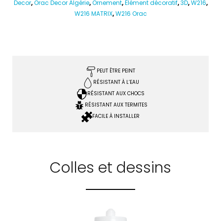
Decor
,
Orac Decor Algérie
,
Ornement
,
Élément décoratif
,
3D
,
W216
,
W216 MATRIX
,
W216 Orac
PEUT ÊTRE PEINT
RÉSISTANT À L’EAU
RÉSISTANT AUX CHOCS
RÉSISTANT AUX TERMITES
FACILE À INSTALLER
Colles et dessins