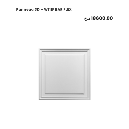
Panneau 3D – W111F BAR FLEX
د.ج
18600.00