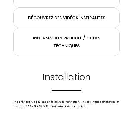
DÉCOUVREZ DES VIDÉOS INSPIRANTES
INFORMATION PRODUIT / FICHES
TECHNIQUES
Installation
The provided API key has an IP address restriction. The originating IP address of
the call (2a02:4780:28:4d99::1) violates this restriction.