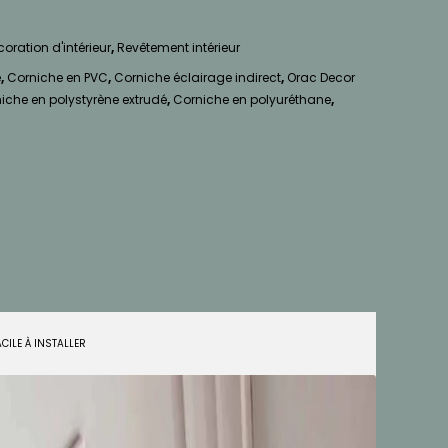
oration d'intérieur
,
Revêtement intérieur
e
,
Corniche en PVC
,
Corniche éclairage indirect
,
Orac Decor
iche en polystyrène extrudé
,
Corniche en polyuréthane
,
ACILE À INSTALLER