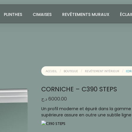
PLINTHES
CIMAISES
REVÊTEMENTS MURAUX
ÉCLAI
ACCUEIL
BOUTIQUE
REVÊTEMENT INTÉRIEUR
COR
CORNICHE – C390 STEPS
د.ج
6000.00
Un profil moderne et épuré dans la gamme Ste
supérieure assure en outre une subtile lign