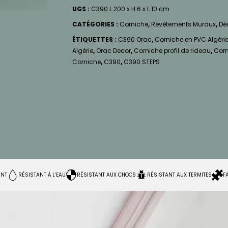
UGS :
C390 L 200 x H 6 x L 10 cm
CATÉGORIES :
Corniche
,
Revêtements Muraux
,
Déc
ÉTIQUETTES :
C390 Orac
,
Corniche en PVC Algéri
Algérie
,
Orac Decor
,
Corniche profil de rideau
,
Corn
Corniche
,
C390
,
C390 STEPS
INT
RÉSISTANT À L’EAU
RÉSISTANT AUX CHOCS
RÉSISTANT AUX TERMITES
F