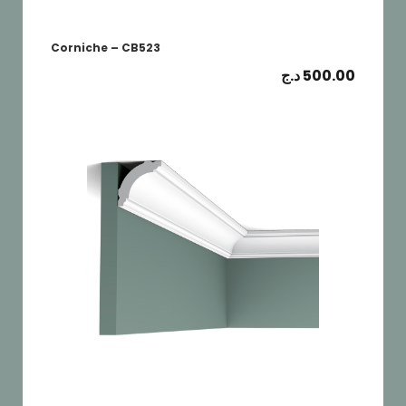
Corniche – CB523
د.ج
500.00