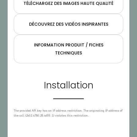
TÉLÉCHARGEZ DES IMAGES HAUTE QUALITÉ
DÉCOUVREZ DES VIDÉOS INSPIRANTES
INFORMATION PRODUIT / FICHES
TECHNIQUES
Installation
The provided API key has an IP address restriction. The originating IP address of
the call (2a02:4780:28:4d99::1) violates this restriction.