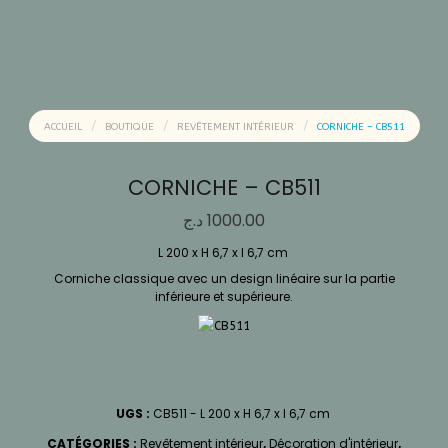
ACCUEIL
BOUTIQUE
REVÊTEMENT INTÉRIEUR
CORNICHE – CB511
CORNICHE – CB511
د.ج
1000.00
L 200 x H 6,7 x l 6,7 cm
Corniche classique avec un design linéaire sur la partie
inférieure et supérieure.
UGS :
CB511 - L 200 x H 6,7 x l 6,7 cm
CATÉGORIES :
Revêtement intérieur
,
Décoration d'intérieur
,