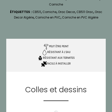
Corniche
ÉTIQUETTES :
CB511
,
Corniche
,
Orac Decor
,
CB511 Orac
,
Orac
Decor Algérie
,
Corniche en PVC
,
Corniche en PVC Algérie
PEUT ÊTRE PEINT
RÉSISTANT À L’EAU
RÉSISTANT AUX TERMITES
FACILE À INSTALLER
Colles et dessins