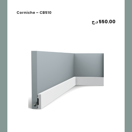
Corniche – CB510
د.ج
550.00