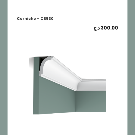
Corniche – CB530
د.ج
300.00