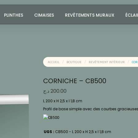
PLINTHES
CIMAISES
REVÊTEMENTS MURAUX
ÉCLAI
ACCUEIL
BOUTIQUE
REVÊTEMENT INTÉRIEUR
COR
CORNICHE – CB500
د.ج
200.00
L 200 x H 2,5 x l 1,8 cm
Profil de base simple avec des courbes gracieuses
UGS :
CB500 - L 200 x H 2,5 x l 1,8 cm