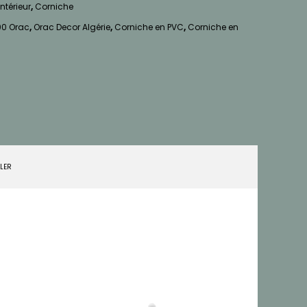
ntérieur
,
Corniche
0 Orac
,
Orac Decor Algérie
,
Corniche en PVC
,
Corniche en
LLER