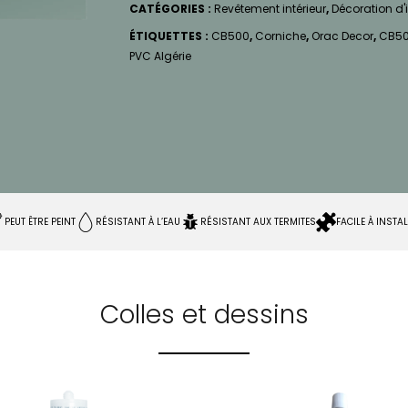
CATÉGORIES :
Revêtement intérieur
,
Décoration d'i
ÉTIQUETTES :
CB500
,
Corniche
,
Orac Decor
,
CB50
PVC Algérie
PEUT ÊTRE PEINT
RÉSISTANT À L’EAU
RÉSISTANT AUX TERMITES
FACILE À INSTA
Colles et dessins