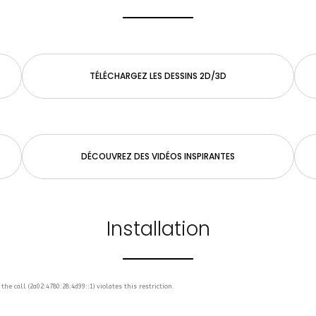
TÉLÉCHARGEZ LES DESSINS 2D/3D
DÉCOUVREZ DES VIDÉOS INSPIRANTES
Installation
the call (2a02:4780:28:4d99::1) violates this restriction.