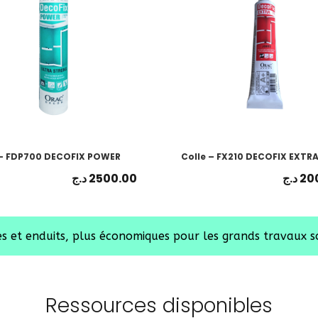
 – FDP700 DECOFIX POWER
Colle – FX210 DECOFIX EXTR
د.ج
2500.00
د.ج
20
s et enduits, plus économiques pour les grands travaux s
Ressources disponibles