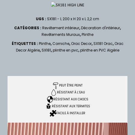
UGS :
SX181 - L 200 x H 20 x L 2,2 cm
CATÉGORIES :
Revêtement intérieur
,
Décoration d'intérieur
,
Revêtements Muraux
,
Plinthe
ÉTIQUETTES :
Plinthe
,
Corniche
,
Orac Decor
,
SX181 Orac
,
Orac
Decor Algérie
,
SX181
,
plinthe en pvc
,
plinthe en PVC Algérie
PEUT ÊTRE PEINT
RÉSISTANT À L’EAU
RÉSISTANT AUX CHOCS
RÉSISTANT AUX TERMITES
FACILE À INSTALLER