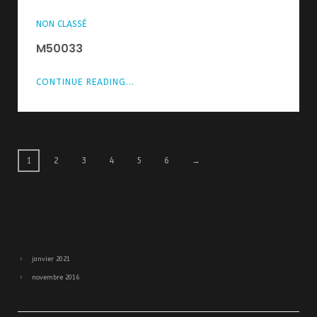
NON CLASSÉ
M50033
CONTINUE READING...
1
2
3
4
5
6
→
Archives
janvier 2021
novembre 2016