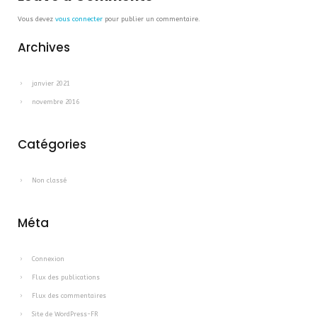
Vous devez
vous connecter
pour publier un commentaire.
Archives
janvier 2021
novembre 2016
Catégories
Non classé
Méta
Connexion
Flux des publications
Flux des commentaires
Site de WordPress-FR