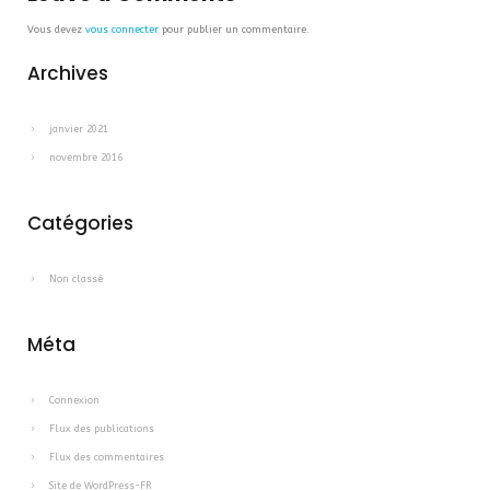
Vous devez
vous connecter
pour publier un commentaire.
Archives
janvier 2021
novembre 2016
Catégories
Non classé
Méta
Connexion
Flux des publications
Flux des commentaires
Site de WordPress-FR