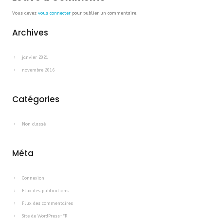
Vous devez
vous connecter
pour publier un commentaire.
Archives
janvier 2021
novembre 2016
Catégories
Non classé
Méta
Connexion
Flux des publications
Flux des commentaires
Site de WordPress-FR