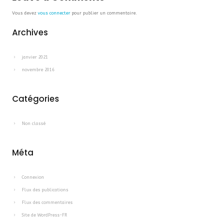
Vous devez
vous connecter
pour publier un commentaire.
Archives
janvier 2021
novembre 2016
Catégories
Non classé
Méta
Connexion
Flux des publications
Flux des commentaires
Site de WordPress-FR