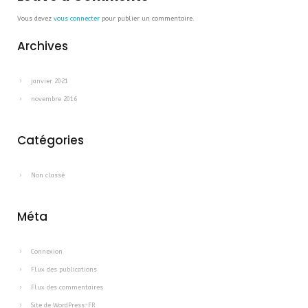
Vous devez
vous connecter
pour publier un commentaire.
Archives
janvier 2021
novembre 2016
Catégories
Non classé
Méta
Connexion
Flux des publications
Flux des commentaires
Site de WordPress-FR