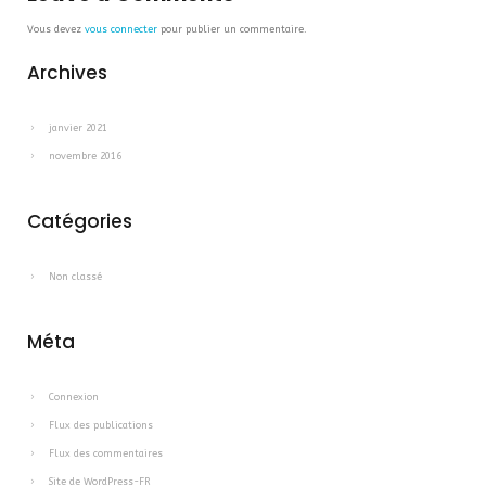
Vous devez
vous connecter
pour publier un commentaire.
Archives
janvier 2021
novembre 2016
Catégories
Non classé
Méta
Connexion
Flux des publications
Flux des commentaires
Site de WordPress-FR