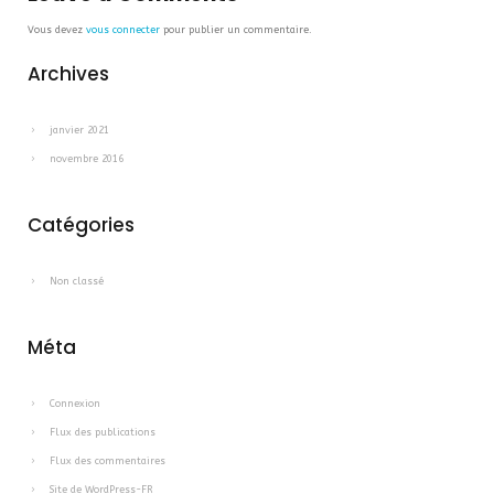
Vous devez
vous connecter
pour publier un commentaire.
Archives
janvier 2021
novembre 2016
Catégories
Non classé
Méta
Connexion
Flux des publications
Flux des commentaires
Site de WordPress-FR