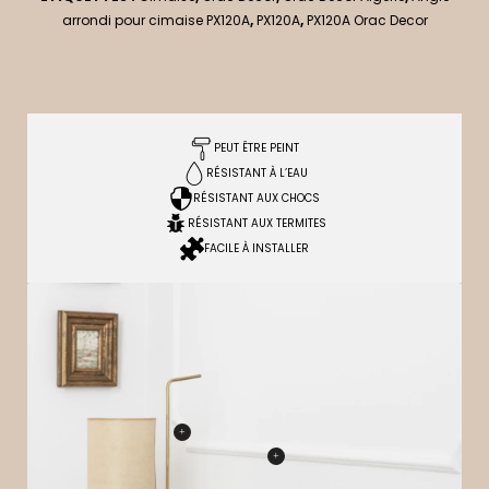
arrondi pour cimaise PX120A
,
PX120A
,
PX120A Orac Decor
PEUT ÊTRE PEINT
RÉSISTANT À L’EAU
RÉSISTANT AUX CHOCS
RÉSISTANT AUX TERMITES
FACILE À INSTALLER
+
+