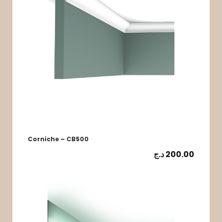
Corniche – CB500
د.ج
200.00