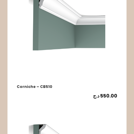
Corniche – CB510
د.ج
550.00