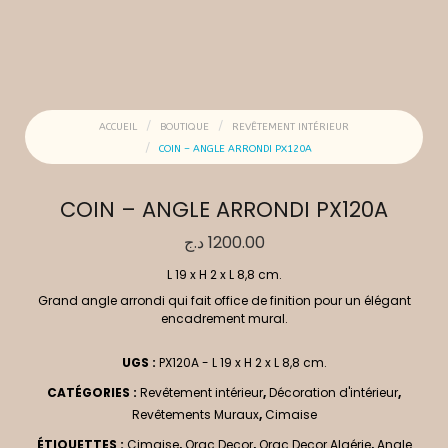
ACCUEIL
BOUTIQUE
REVÊTEMENT INTÉRIEUR
COIN – ANGLE ARRONDI PX120A
COIN – ANGLE ARRONDI PX120A
د.ج
1200.00
L 19 x H 2 x L 8,8 cm.
Grand angle arrondi qui fait office de finition pour un élégant
encadrement mural.
UGS :
PX120A - L 19 x H 2 x L 8,8 cm.
CATÉGORIES :
Revêtement intérieur
,
Décoration d'intérieur
,
Revêtements Muraux
,
Cimaise
ÉTIQUETTES :
Cimaise
,
Orac Decor
,
Orac Decor Algérie
,
Angle