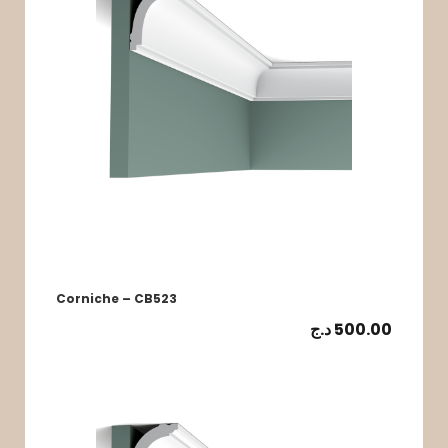
Corniche – CB523
د.ج
500.00