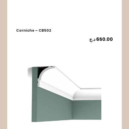
Corniche – CB502
د.ج
650.00