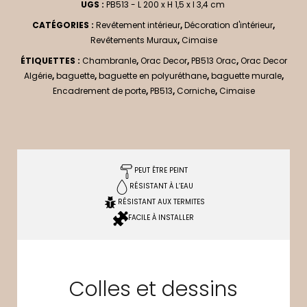
UGS :
PB513 - L 200 x H 1,5 x l 3,4 cm
CATÉGORIES :
Revêtement intérieur
,
Décoration d'intérieur
,
Revêtements Muraux
,
Cimaise
ÉTIQUETTES :
Chambranle
,
Orac Decor
,
PB513 Orac
,
Orac Decor
Algérie
,
baguette
,
baguette en polyuréthane
,
baguette murale
,
Encadrement de porte
,
PB513
,
Corniche
,
Cimaise
PEUT ÊTRE PEINT
RÉSISTANT À L’EAU
RÉSISTANT AUX TERMITES
FACILE À INSTALLER
Colles et dessins