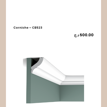
Corniche – CB523
د.ج
500.00