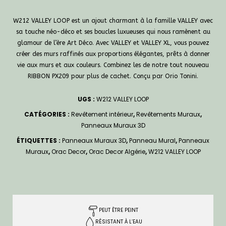
W212 VALLEY LOOP est un ajout charmant à la famille VALLEY avec
sa touche néo-déco et ses boucles luxueuses qui nous ramènent au
glamour de l’ère Art Déco. Avec VALLEY et VALLEY XL, vous pouvez
créer des murs raffinés aux proportions élégantes, prêts à donner
vie aux murs et aux couleurs. Combinez les de notre tout nouveau
RIBBON PX209 pour plus de cachet. Conçu par Orio Tonini.
UGS :
W212 VALLEY LOOP
CATÉGORIES :
Revêtement intérieur
,
Revêtements Muraux
,
Panneaux Muraux 3D
ÉTIQUETTES :
Panneaux Muraux 3D
,
Panneau Mural
,
Panneaux
Muraux
,
Orac Decor
,
Orac Decor Algérie
,
W212 VALLEY LOOP
PEUT ÊTRE PEINT
RÉSISTANT À L’EAU